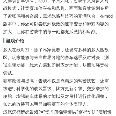
为解锁新车供应了助力。不只如此，游戏中支持多人对
战模式，让竞赛加倍兴奋和风趣。画面和音效策划充斥
了紧张感和兴奋感，需求战略与技巧的完满联合。在mod
版本中，你还可以尝试到极致的速率变更和游戏内容的
扩大，让你在游戏中的每一刻都充斥激情和应战。
游戏介绍
多人在线对打：除了私家竞赛，还设有多样的多人匹敌
区。玩家能够与来自世界各地的赛车选手及时对决，测
试车辆功能、战术布局和即时应对才能，从而加强竞技
尝试。
赛车改装与提高：告成不仅是靠精深的驾驶技艺，还需
求进行科学化的改装晋级，比方更新引擎、交换磨损的
轮胎、增强刹车体系的功能以及对吊挂进行优化调整，
如此的改装可以明显加强赛车的全体表现力。
澶疯浣楠锛娓告渚?¤?璁＄簿缁璧锛烘?寮杩ヤ姘?澧绱锛