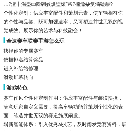
ㄦ?澶╂涓璺㈢跺碉姣烘璧婊″帮?楠瀹朵复鸿磋藉?
个性化定制：供应丰富配件和策划元素，使车辆相符你
的个性与品尝。既可加强速率，又可塑造并世无双的视
觉成效。展示你的艺术与科技融会！
全速赛车联赛手游怎么玩
抉择你的专属赛车
依据排名结算奖品
进入补给站修理
滑动屏幕转向
游戏特色
赛车作风个性化定制作用：供应丰富配件与装潢抉择，
满意玩家自定义需要，提高车辆功能并策划个性化的表
面，缔造并世无双的赛道施展阐发。
崭新智能体系：引入优秀ai技艺，及时阐发竞赛资料，展