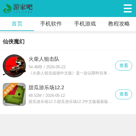
首页
手机软件
手机游戏
教程攻略
仙侠魔幻
火柴人狙击队
查看
54.4MB
/
2026-05-22
《火柴人狙击战场中文版》是一款以限时任务为核心玩法的狙击射击游戏，游戏全程配备中文界面与剧情，帮助玩家清晰把握任务目标。玩家需要在规定时间内精准完成狙击任务，任务结束后能获得金钱奖励，这些奖励可用于升级武器装备、解锁服装等道具，从而大幅提升伤害输出与战斗能力。借助强化后的装备，玩家可以挑战30余个不同难度的任务，一步步成长为全球顶尖的火柴人狙击手。
甜瓜游乐场12.2
查看
48.52M
/
2026-05-12
甜瓜游乐场12.2-甜瓜游乐场12.2中文版最新版:一款玩法不错的像素沙盒世界冒险游戏。甜瓜游乐场12.2游戏中为你更新了一系列的道具和材料,修复了炸药错误和性能低,很多的模组云档是可以直接加入的,具体的内容如下所述！