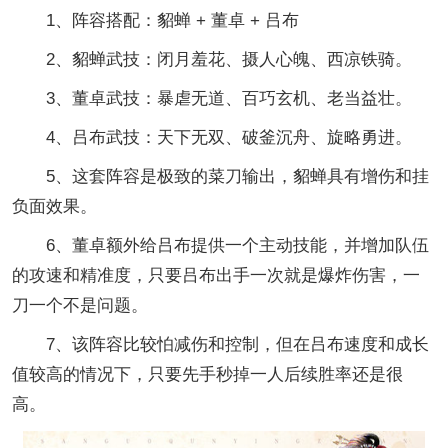
1、阵容搭配：貂蝉 + 董卓 + 吕布
2、貂蝉武技：闭月羞花、摄人心魄、西凉铁骑。
3、董卓武技：暴虐无道、百巧玄机、老当益壮。
4、吕布武技：天下无双、破釜沉舟、旋略勇进。
5、这套阵容是极致的菜刀输出，貂蝉具有增伤和挂
负面效果。
6、董卓额外给吕布提供一个主动技能，并增加队伍
的攻速和精准度，只要吕布出手一次就是爆炸伤害，一
刀一个不是问题。
7、该阵容比较怕减伤和控制，但在吕布速度和成长
值较高的情况下，只要先手秒掉一人后续胜率还是很
高。