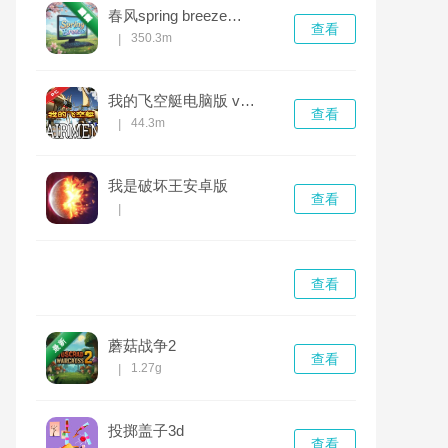
春风spring breeze免安装版
查看
350.3m
|
我的飞空艇电脑版 v1.0.0完整版
查看
44.3m
|
我是破坏王安卓版
查看
|
查看
蘑菇战争2
查看
1.27g
|
投掷盖子3d
查看