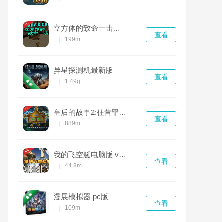
立方体的致命一击电脑版 v1.2.0完整版
查看
199m
|
异星探测机最新版
查看
1.49g
|
皇后的故事2:往昔罪恶电脑版 v1.2.0正式版
查看
889m
|
我的飞空艇电脑版 v1.0.0完整版
查看
44.3m
|
漫展模拟器 pc版
查看
109m
|